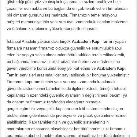
gösterdiği güler yüz ve disiplinli çalışma ile sizlere pratik ve hızlı
çözümler sunmakta ve bu bağlamda en çok tercih edilen firmalardan
biri olmanın gururunu taşımaktadır. Firmamızın temel misyonu
müşteri memnuniyetinin yanı sıra aynı zamanda kullanılan malzeme
ve ürünlerin kalitelerinin yüksek standartlı olmasıdır.
İstanbul Anadolu yakasındaki birçok
Acıbadem Kapı Tamiri
yapan
firmalara nazaran firmamız oldukça güvenilir ve sorumluluk kabul
eden bir yapıya sahip olmasından ötürü sıklıkla tercih edilmektedir,
bu bağlamda firmamız nitelikli çözümler üretme ve müşterilerine
güven verebilme konusunda epey yol kat etmiş ve
Acıbadem Kapı
Tamiri
servisleri arasında lider sayılabilecek bir konuma yükselmiştir.
Firmamız kapı tamirlerinin yanı sıra aynı zamanda kapılardaki
güvenlik sistemlerinin tamirleri ile de ilgilenmektedir, örneğin fotoselli
kapılarınızın üzerindeki güvenlik ayarlarının değiştirilmesi bakımı ya
da onarımını firmamız tarafından alacağınız hizmetle
gerçekleştirebilir veya çelik kapılarınızın kilit sistemlerinde oluşan
problemlerin giderilmesinde profesyonel ve pratik çözümlerle hizmet
alabilirsiniz. Kapı tamirlerinizin ve güvenlik sistemlerinizin
onarımlarının esnasında oluşabilecek her türlü sorumluluk firmamız
tarafından kabul edilmekte olup yapmış olacağınız her türlü değişimin