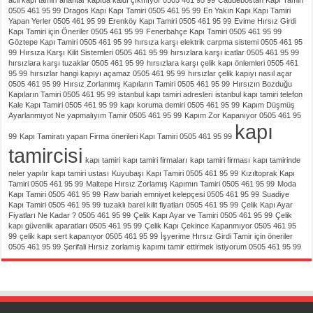
acil kapı tamiri
anahtar kapıda kaldı çıkmıyor 0505 461 95 99
Caddebostan Kapı Tamiri
0505 461 95 99
Dragos Kapı Kapı Tamiri 0505 461 95 99
En Yakın Kapı Kapı Tamiri
Yapan Yerler 0505 461 95 99
Erenköy Kapı Tamiri 0505 461 95 99
Evime Hırsız Girdi
Kapı Tamiri için Öneriler 0505 461 95 99
Fenerbahçe Kapı Tamiri 0505 461 95 99
Göztepe Kapı Tamiri 0505 461 95 99
hırsıza karşı elektrik carpma sistemi 0505 461 95
99
Hırsıza Karşı Kilit Sistemleri 0505 461 95 99
hırsızlara karşı icatlar 0505 461 95 99
hırsızlara karşı tuzaklar 0505 461 95 99
hırsızlara karşı çelik kapı önlemleri 0505 461
95 99
hırsızlar hangi kapıyı açamaz 0505 461 95 99
hırsızlar çelik kapıyı nasıl açar
0505 461 95 99
Hırsız Zorlanmış Kapıların Tamiri 0505 461 95 99
Hırsızın Bozduğu
Kapıların Tamiri 0505 461 95 99
istanbul kapı tamiri adresleri
istanbul kapı tamiri telefon
Kale Kapı Tamiri 0505 461 95 99
kapı koruma demiri 0505 461 95 99
Kapım Düşmüş
Ayarlanmıyot Ne yapmalıyım Tamir 0505 461 95 99
Kapım Zor Kapanıyor 0505 461 95
kapı
99
Kapı Tamiratı yapan Firma önerileri Kapı Tamiri 0505 461 95 99
tamircisi
kapı tamiri
kapı tamiri firmaları
kapı tamiri firması
kapı tamirinde
neler yapılır
kapı tamiri ustası
Kuyubaşı Kapı Tamiri 0505 461 95 99
Kızıltoprak Kapı
Tamiri 0505 461 95 99
Maltepe Hırsız Zorlamış Kapımın Tamiri 0505 461 95 99
Moda
Kapı Tamiri 0505 461 95 99
Raw bariah emniyet kelepçesi 0505 461 95 99
Suadiye
Kapı Tamiri 0505 461 95 99
tuzaklı barel kilit fiyatları 0505 461 95 99
Çelik Kapı Ayar
Fiyatları Ne Kadar ? 0505 461 95 99
Çelik Kapı Ayar ve Tamiri 0505 461 95 99
Çelik
kapı güvenlik aparatları 0505 461 95 99
Çelik Kapı Çekince Kapanmıyor 0505 461 95
99
çelik kapı sert kapanıyor 0505 461 95 99
İşyerime Hırsız Girdi Tamir için öneriler
0505 461 95 99
Şerifali Hırsız zorlamış kapımı tamir ettirmek istiyorum 0505 461 95 99