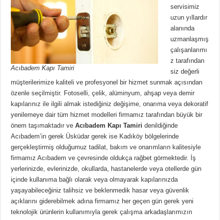
servisimiz
uzun yıllardır
alanında
uzmanlaşmış
çalışanlarımı
z tarafından
Acıbadem Kapı Tamiri
siz değerli
müşterilerimize kaliteli ve profesyonel bir hizmet sunmak açısından
özenle seçilmiştir. Fotoselli, çelik, alüminyum, ahşap veya demir
kapılarınız ile ilgili almak istediğiniz değişime, onarıma veya dekoratif
yenilemeye dair tüm hizmet modelleri firmamız tarafından büyük bir
önem taşımaktadır ve
Acıbadem Kapı Tamiri
denildiğinde
Acıbadem’in gerek Üsküdar gerek ise Kadıköy bölgelerinde
gerçekleştirmiş olduğumuz tadilat, bakım ve onarımların kalitesiyle
firmamız Acıbadem ve çevresinde oldukça rağbet görmektedir. İş
yerlerinizde, evlerinizde, okullarda, hastanelerde veya otellerde gün
içinde kullanıma bağlı olarak veya olmayarak kapılarınızda
yaşayabileceğiniz talihsiz ve beklenmedik hasar veya güvenlik
açıklarını giderebilmek adına firmamız her geçen gün gerek yeni
teknolojik ürünlerin kullanımıyla gerek çalışma arkadaşlarımızın