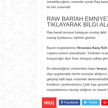
önerebileceğimiz sistemler içinde Raw baria
bir kilit sistemidir.
RAW BARİAH EMNİYE
TIKLAYARAK BİLGİ AL
Raw bariah emniyet kelepçesi montaj dahil 15
montaj fiyatlarımız farklılık gösterir.
Bazen müşterilerimiz
Hırsızlara Karşı Kili
carpma sistemi aramaktadır. Sizlerden ricam
koruyacağız diye Sonu olmayan yollara gi
Bu bahsettiğimiz yöntemlerin hepsi
hırsıza
olup uygulamada olumlu sonuçlar aldığımız yö
geliştirip belli başlı sistemleri denemektedir
kendimizi yenilemekteyiz.Çelik kapı güvenli
müşterilerimize tavsiye ettiğimiz en önemli G
Facebook
Twitter
Paylaş