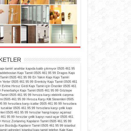
İKETLER
kapı tamiri
anahtar kapıda kaldı çıkmıyor 0505 461 95
addebostan Kapı Tamiri 0505 461 95 99
Dragos Kapı
Tamiri 0505 461 95 99
En Yakın Kapı Kapı Tamiri
n Yerler 0505 461 95 99
Erenköy Kapı Tamiri 0505 461
9
Evime Hırsız Girdi Kapı Tamiri için Öneriler 0505 461
9
Fenerbahçe Kapı Tamiri 0505 461 95 99
Göztepe
Tamiri 0505 461 95 99
hırsıza karşı elektrik carpma
mi 0505 461 95 99
Hırsıza Karşı Kilit Sistemleri 0505
95 99
hırsızlara karşı icatlar 0505 461 95 99
hırsızlara
 tuzaklar 0505 461 95 99
hırsızlara karşı çelik kapı
leri 0505 461 95 99
hırsızlar hangi kapıyı açamaz
 461 95 99
hırsızlar çelik kapıyı nasıl açar 0505 461
9
Hırsız Zorlanmış Kapıların Tamiri 0505 461 95 99
zın Bozduğu Kapıların Tamiri 0505 461 95 99
istanbul
tamiri adresleri
istanbul kapı tamiri telefon
Kale Kapı