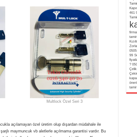
Tamir
Kapı
461 
Tamir
ka
firma
tamir
Kızıl
Zorl
0505
99
S
fiyat
? 05
Çelik
Çeki
kapa
öneri
tamir
Multlock Özel Seri 3
ncukla açılamayan özel üretim olup dışardan müdahale ile
iz şarjlı maymuncuk vb aletlerle açılmama garantisi vardır. Bu