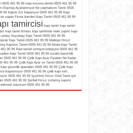
i 0505 461 95 99
kapı koruma demiri 0505 461 95 99
m Düşmüş Ayarlanmıyot Ne yapmalıyım Tamir 0505
95 99
Kapım Zor Kapanıyor 0505 461 95 99
Kapı
atı yapan Firma önerileri Kapı Tamiri 0505 461 95 99
pı tamircisi
kapı tamiri
kapı tamiri
ları
kapı tamiri firması
kapı tamirinde neler yapılır
kapı
i ustası
Kuyubaşı Kapı Tamiri 0505 461 95 99
toprak Kapı Tamiri 0505 461 95 99
Maltepe Hırsız
amış Kapımın Tamiri 0505 461 95 99
Moda Kapı Tamiri
 461 95 99
Raw bariah emniyet kelepçesi 0505 461 95
uadiye Kapı Tamiri 0505 461 95 99
tuzaklı barel kilit
ları 0505 461 95 99
Çelik Kapı Ayar Fiyatları Ne Kadar
05 461 95 99
Çelik Kapı Ayar ve Tamiri 0505 461 95 99
 kapı güvenlik aparatları 0505 461 95 99
Çelik Kapı
nce Kapanmıyor 0505 461 95 99
çelik kapı sert
nıyor 0505 461 95 99
İşyerime Hırsız Girdi Tamir için
ler 0505 461 95 99
Şerifali Hırsız zorlamış kapımı
 ettirmek istiyorum 0505 461 95 99