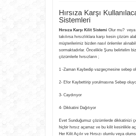
Hırsıza Karşı Kullanılaca
Sistemleri
Hırsıza Karşı Kilit Sistemi
Olur mu? veya k
takılırsa hırsızlıklara karşı kesin çözüm alab
müşterilerimiz bizden nasıl önlemler alınabil
sormaktadırlar. Öncelikle Şunu belirtelim b
çözümlerle hırsızların ;
1 -Zaman Kaybedip vazgeçmesine sebep ol
2- Efor Kaybettirip yorulmasına Sebep oluyo
3- Caydırıyor
4- Dikkatini Dağıtıyor
Evet Sunduğumuz çözümlerde dikkatinizi çek
hiçbir hırsız açamaz ve bu kilit kesinlikle
Her Kilit Açılır ve Hırsızı olumlu veya olums