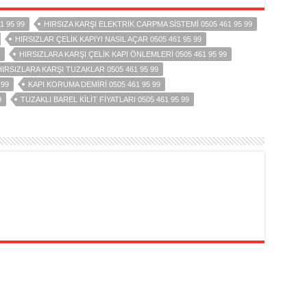
1 95 99
HIRSIZA KARŞI ELEKTRIK CARPMA SISTEMI 0505 461 95 99
HIRSIZLAR ÇELIK KAPIYI NASIL AÇAR 0505 461 95 99
HIRSIZLARA KARŞI ÇELIK KAPI ÖNLEMLERI 0505 461 95 99
HIRSIZLARA KARŞI TUZAKLAR 0505 461 95 99
 99
KAPI KORUMA DEMIRI 0505 461 95 99
9
TUZAKLI BAREL KILIT FIYATLARI 0505 461 95 99