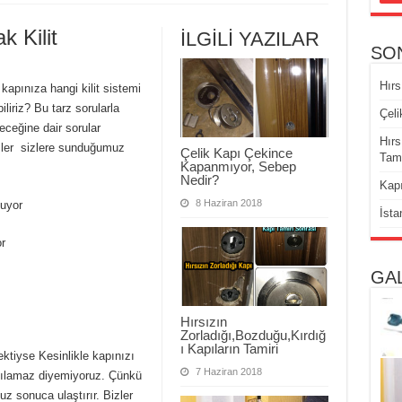
k Kilit
İLGİLİ YAZILAR
SO
Hırs
apınıza hangi kilit sistemi
iliriz? Bu tarz sorularla
Çeli
eceğine dair sorular
Hırs
izler sizlere sunduğumuz
Çelik Kapı Çekince
Tami
Kapanmıyor, Sebep
Nedir?
Kapı
8 Haziran 2018
uyor
İsta
r
GA
Hırsızın
Zorladığı,Bozduğu,Kırdığ
ı Kapıların Tamiri
tiyse Kesinlikle kapınızı
7 Haziran 2018
 açılamaz diyemiyoruz. Çünkü
uz sonuca ulaştırır. Bizler