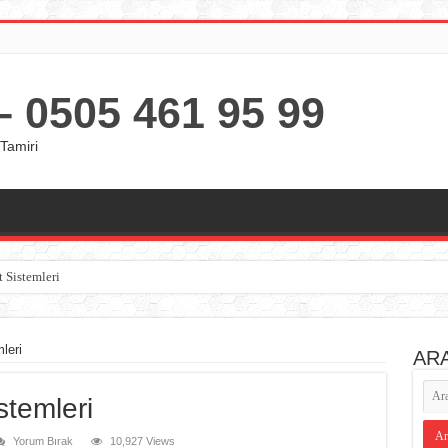
 0505 461 95 99
Tamiri
t Sistemleri
leri
AR
stemleri
Yorum Bırak
10,927 Views