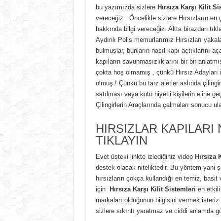
bu yazımızda sizlere
Hırsıza Karşı Kilit S
vereceğiz. Öncelikle sizlere Hırsızların en
hakkında bilgi vereceğiz. Altta birazdan tıkl
Aydınlı Polis memurlarımız Hırsızları yakalay
bulmuşlar, bunların nasıl kapı açtıklarını a
kapıların savunmasızlıklarını bir bir anlatm
çokta hoş olmamış , çünkü Hırsız Adayları iç
olmuş ! Çünkü bu tarz aletler aslında çilingi
satılması veya kötü niyetli kişilerin eline ge
Çilingirlerin Araçlarında çalmaları sonucu ula
HIRSIZLAR KAPILARI
TIKLAYIN
Evet üsteki linkte izlediğiniz video
Hırsıza 
destek olacak niteliktedir. Bu yöntem yan
hırsızların çokça kullandığı en temiz, basit 
için
Hırsıza Karşı Kilit Sistemleri
en etkil
markaları olduğunun bilgisini vermek isteri
sizlere sıkıntı yaratmaz ve ciddi anlamda gü