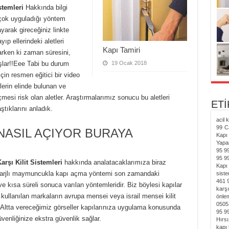
istemleri
Hakkında bilgi
 çok uyguladığı yöntem
ayarak gireceğiniz linkte
ıp ellerindeki aletleri
Kapı Tamiri
çarken ki zaman süresini,
ışlar!!Eee Tabi bu durum
19 Ocak 2018
in resmen eğitici bir video
rlerin elinde bulunan ve
çmesi risk olan aletler. Araştırmalarımız sonucu bu aletleri
ET
ştıklarını anladık.
acil 
99
C
 NASIL AÇIYOR BURAYA
Kapı 
Yapa
95 9
95 9
Karşı Kilit Sistemleri
hakkında analatacaklarımıza biraz
Kapı 
i şarjlı maymuncukla kapı açma yöntemi son zamandaki
siste
461 
ve kısa süreli sonuca varılan yöntemleridir. Biz böylesi kapılar
karşı
i kullanılan markaların avrupa mensei veya israil mensei kilit
önlem
0505
z.Altta vereceğimiz görseller kapılarınıza uygulama konusunda
95 9
venliğinize ekstra güvenlik sağlar.
Hırsı
kapı 