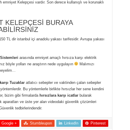
h emniyet Kelepçesi vardır. Son derece kullanışlı ve korunaklı
T KELEPÇESİ BURAYA
ABİLİRSİNİZ
0 TL dir istanbul içi anadolu yakası tarifesidir. Avrupa yakası
t Sistemleri
arasında emniyet amaçlı hırsıza karşı elektrik
ız böyle yolları ne araştırın nede uygulayın
Malımızı
rmeyelim…
 karşı Tuzaklar
atlatıcı sebepler ve vaktinden çalan sebepler
ntemlerdir. Bu yöntemlerle birlikte hırsızlar her sene kendini
ler, bizim gibi firmalarda
hırsızlara karşı icatlar
bularak
k aparatları ve üste yer alan videodaki güvenlik çözümleri
üvenlik tedbirlerindendir.
Google +
Stumbleupon
LinkedIn
Pinterest