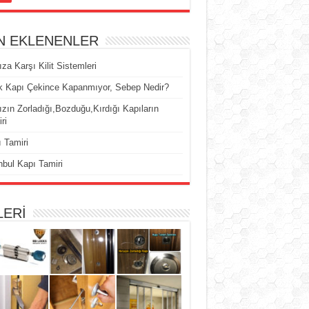
N EKLENENLER
ıza Karşı Kilit Sistemleri
k Kapı Çekince Kapanmıyor, Sebep Nedir?
ızın Zorladığı,Bozduğu,Kırdığı Kapıların
ri
 Tamiri
nbul Kapı Tamiri
LERİ