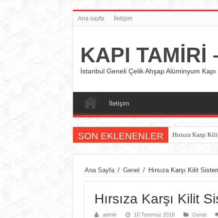
Ana sayfa
İletişim
KAPI TAMİRİ –
İstanbul Geneli Çelik Ahşap Alüminyum Kapı 
İletişim
SON EKLENENLER
Hırsıza Karşı Kili
Ana Sayfa
/
Genel
/
Hırsıza Karşı Kilit Sistem
Hırsıza Karşı Kilit Si
admin
10 Temmuz 2018
Genel