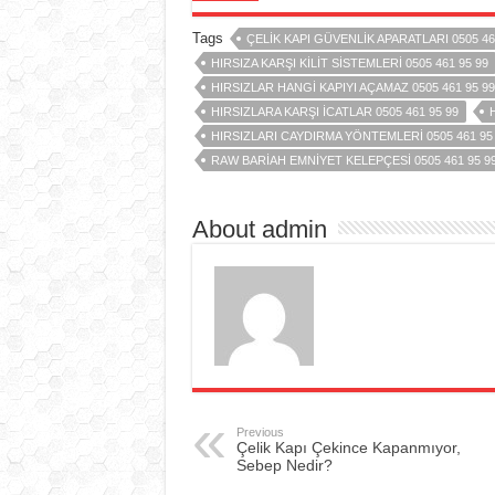
Tags
ÇELIK KAPI GÜVENLIK APARATLARI 0505 46
HIRSIZA KARŞI KILIT SISTEMLERI 0505 461 95 99
HIRSIZLAR HANGI KAPIYI AÇAMAZ 0505 461 95 99
HIRSIZLARA KARŞI ICATLAR 0505 461 95 99
HIRSIZLARI CAYDIRMA YÖNTEMLERI 0505 461 95
RAW BARIAH EMNIYET KELEPÇESI 0505 461 95 9
About admin
Previous
Çelik Kapı Çekince Kapanmıyor,
Sebep Nedir?