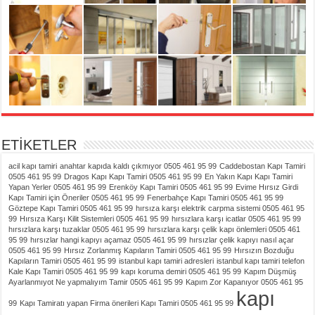
ETİKETLER
acil kapı tamiri
anahtar kapıda kaldı çıkmıyor 0505 461 95 99
Caddebostan Kapı Tamiri
0505 461 95 99
Dragos Kapı Kapı Tamiri 0505 461 95 99
En Yakın Kapı Kapı Tamiri
Yapan Yerler 0505 461 95 99
Erenköy Kapı Tamiri 0505 461 95 99
Evime Hırsız Girdi
Kapı Tamiri için Öneriler 0505 461 95 99
Fenerbahçe Kapı Tamiri 0505 461 95 99
Göztepe Kapı Tamiri 0505 461 95 99
hırsıza karşı elektrik carpma sistemi 0505 461 95
99
Hırsıza Karşı Kilit Sistemleri 0505 461 95 99
hırsızlara karşı icatlar 0505 461 95 99
hırsızlara karşı tuzaklar 0505 461 95 99
hırsızlara karşı çelik kapı önlemleri 0505 461
95 99
hırsızlar hangi kapıyı açamaz 0505 461 95 99
hırsızlar çelik kapıyı nasıl açar
0505 461 95 99
Hırsız Zorlanmış Kapıların Tamiri 0505 461 95 99
Hırsızın Bozduğu
Kapıların Tamiri 0505 461 95 99
istanbul kapı tamiri adresleri
istanbul kapı tamiri telefon
Kale Kapı Tamiri 0505 461 95 99
kapı koruma demiri 0505 461 95 99
Kapım Düşmüş
Ayarlanmıyot Ne yapmalıyım Tamir 0505 461 95 99
Kapım Zor Kapanıyor 0505 461 95
kapı
99
Kapı Tamiratı yapan Firma önerileri Kapı Tamiri 0505 461 95 99