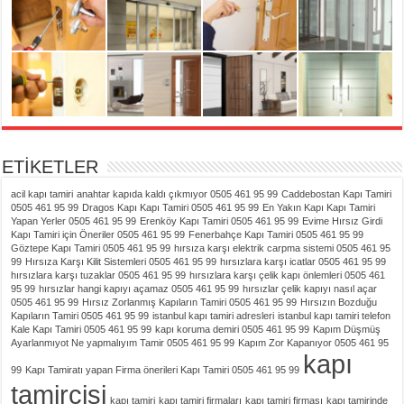
ETİKETLER
acil kapı tamiri
anahtar kapıda kaldı çıkmıyor 0505 461 95 99
Caddebostan Kapı Tamiri
0505 461 95 99
Dragos Kapı Kapı Tamiri 0505 461 95 99
En Yakın Kapı Kapı Tamiri
Yapan Yerler 0505 461 95 99
Erenköy Kapı Tamiri 0505 461 95 99
Evime Hırsız Girdi
Kapı Tamiri için Öneriler 0505 461 95 99
Fenerbahçe Kapı Tamiri 0505 461 95 99
Göztepe Kapı Tamiri 0505 461 95 99
hırsıza karşı elektrik carpma sistemi 0505 461 95
99
Hırsıza Karşı Kilit Sistemleri 0505 461 95 99
hırsızlara karşı icatlar 0505 461 95 99
hırsızlara karşı tuzaklar 0505 461 95 99
hırsızlara karşı çelik kapı önlemleri 0505 461
95 99
hırsızlar hangi kapıyı açamaz 0505 461 95 99
hırsızlar çelik kapıyı nasıl açar
0505 461 95 99
Hırsız Zorlanmış Kapıların Tamiri 0505 461 95 99
Hırsızın Bozduğu
Kapıların Tamiri 0505 461 95 99
istanbul kapı tamiri adresleri
istanbul kapı tamiri telefon
Kale Kapı Tamiri 0505 461 95 99
kapı koruma demiri 0505 461 95 99
Kapım Düşmüş
Ayarlanmıyot Ne yapmalıyım Tamir 0505 461 95 99
Kapım Zor Kapanıyor 0505 461 95
kapı
99
Kapı Tamiratı yapan Firma önerileri Kapı Tamiri 0505 461 95 99
tamircisi
kapı tamiri
kapı tamiri firmaları
kapı tamiri firması
kapı tamirinde