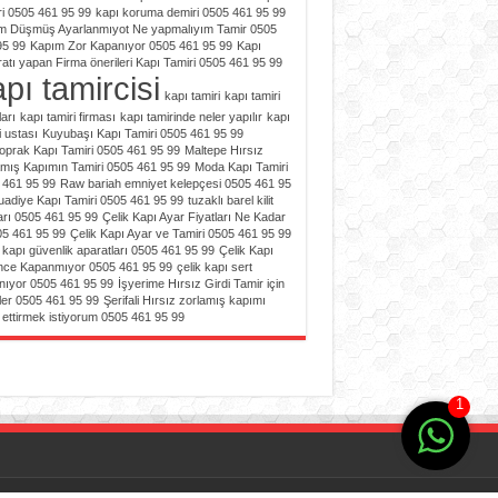
i 0505 461 95 99
kapı koruma demiri 0505 461 95 99
m Düşmüş Ayarlanmıyot Ne yapmalıyım Tamir 0505
95 99
Kapım Zor Kapanıyor 0505 461 95 99
Kapı
atı yapan Firma önerileri Kapı Tamiri 0505 461 95 99
pı tamircisi
kapı tamiri
kapı tamiri
ları
kapı tamiri firması
kapı tamirinde neler yapılır
kapı
i ustası
Kuyubaşı Kapı Tamiri 0505 461 95 99
toprak Kapı Tamiri 0505 461 95 99
Maltepe Hırsız
amış Kapımın Tamiri 0505 461 95 99
Moda Kapı Tamiri
 461 95 99
Raw bariah emniyet kelepçesi 0505 461 95
uadiye Kapı Tamiri 0505 461 95 99
tuzaklı barel kilit
ları 0505 461 95 99
Çelik Kapı Ayar Fiyatları Ne Kadar
05 461 95 99
Çelik Kapı Ayar ve Tamiri 0505 461 95 99
 kapı güvenlik aparatları 0505 461 95 99
Çelik Kapı
nce Kapanmıyor 0505 461 95 99
çelik kapı sert
nıyor 0505 461 95 99
İşyerime Hırsız Girdi Tamir için
ler 0505 461 95 99
Şerifali Hırsız zorlamış kapımı
 ettirmek istiyorum 0505 461 95 99
1