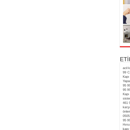
ET
acil 
99
C
Kapı 
Yapa
95 9
95 9
Kapı 
siste
461 
karşı
önlem
0505
95 9
Hırsı
kapı 