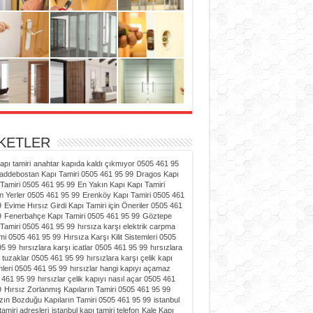
İKETLER
kapı tamiri
anahtar kapıda kaldı çıkmıyor 0505 461 95
addebostan Kapı Tamiri 0505 461 95 99
Dragos Kapı
Tamiri 0505 461 95 99
En Yakın Kapı Kapı Tamiri
n Yerler 0505 461 95 99
Erenköy Kapı Tamiri 0505 461
9
Evime Hırsız Girdi Kapı Tamiri için Öneriler 0505 461
9
Fenerbahçe Kapı Tamiri 0505 461 95 99
Göztepe
Tamiri 0505 461 95 99
hırsıza karşı elektrik carpma
mi 0505 461 95 99
Hırsıza Karşı Kilit Sistemleri 0505
95 99
hırsızlara karşı icatlar 0505 461 95 99
hırsızlara
 tuzaklar 0505 461 95 99
hırsızlara karşı çelik kapı
leri 0505 461 95 99
hırsızlar hangi kapıyı açamaz
 461 95 99
hırsızlar çelik kapıyı nasıl açar 0505 461
9
Hırsız Zorlanmış Kapıların Tamiri 0505 461 95 99
zın Bozduğu Kapıların Tamiri 0505 461 95 99
istanbul
tamiri adresleri
istanbul kapı tamiri telefon
Kale Kapı