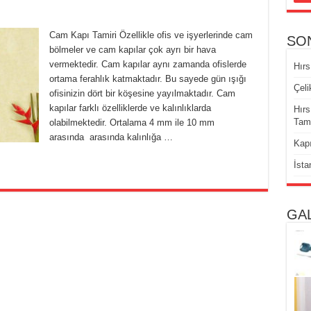
Cam Kapı Tamiri Özellikle ofis ve işyerlerinde cam
SO
bölmeler ve cam kapılar çok ayrı bir hava
vermektedir. Cam kapılar aynı zamanda ofislerde
Hırs
ortama ferahlık katmaktadır. Bu sayede gün ışığı
Çeli
ofisinizin dört bir köşesine yayılmaktadır. Cam
kapılar farklı özelliklerde ve kalınlıklarda
Hırs
Tami
olabilmektedir. Ortalama 4 mm ile 10 mm
arasında arasında kalınlığa …
Kapı
İsta
GA