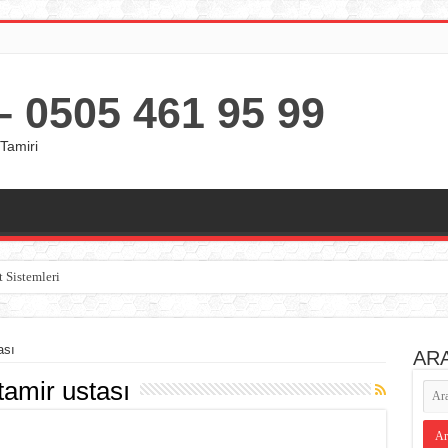
 0505 461 95 99
Tamiri
t Sistemleri
ası
AR
tamir ustası