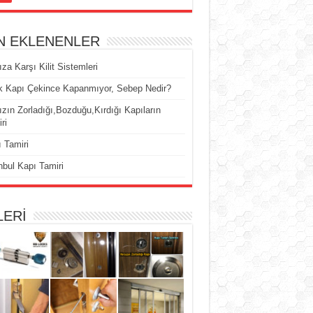
N EKLENENLER
ıza Karşı Kilit Sistemleri
k Kapı Çekince Kapanmıyor, Sebep Nedir?
ızın Zorladığı,Bozduğu,Kırdığı Kapıların
ri
 Tamiri
nbul Kapı Tamiri
LERİ