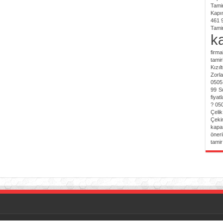
Tamir
Kapı
461 
Tamir
ka
firma
tamir
Kızıl
Zorl
0505
99
S
fiyat
? 05
Çelik
Çeki
kapa
öneri
tamir