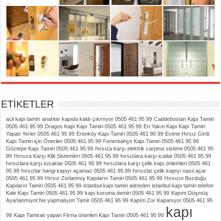
ETİKETLER
acil kapı tamiri
anahtar kapıda kaldı çıkmıyor 0505 461 95 99
Caddebostan Kapı Tamiri
0505 461 95 99
Dragos Kapı Kapı Tamiri 0505 461 95 99
En Yakın Kapı Kapı Tamiri
Yapan Yerler 0505 461 95 99
Erenköy Kapı Tamiri 0505 461 95 99
Evime Hırsız Girdi
Kapı Tamiri için Öneriler 0505 461 95 99
Fenerbahçe Kapı Tamiri 0505 461 95 99
Göztepe Kapı Tamiri 0505 461 95 99
hırsıza karşı elektrik carpma sistemi 0505 461 95
99
Hırsıza Karşı Kilit Sistemleri 0505 461 95 99
hırsızlara karşı icatlar 0505 461 95 99
hırsızlara karşı tuzaklar 0505 461 95 99
hırsızlara karşı çelik kapı önlemleri 0505 461
95 99
hırsızlar hangi kapıyı açamaz 0505 461 95 99
hırsızlar çelik kapıyı nasıl açar
0505 461 95 99
Hırsız Zorlanmış Kapıların Tamiri 0505 461 95 99
Hırsızın Bozduğu
Kapıların Tamiri 0505 461 95 99
istanbul kapı tamiri adresleri
istanbul kapı tamiri telefon
Kale Kapı Tamiri 0505 461 95 99
kapı koruma demiri 0505 461 95 99
Kapım Düşmüş
Ayarlanmıyot Ne yapmalıyım Tamir 0505 461 95 99
Kapım Zor Kapanıyor 0505 461 95
kapı
99
Kapı Tamiratı yapan Firma önerileri Kapı Tamiri 0505 461 95 99