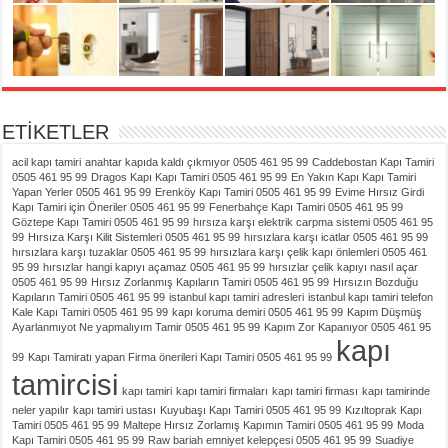
ETİKETLER
acil kapı tamiri
anahtar kapıda kaldı çıkmıyor 0505 461 95 99
Caddebostan Kapı Tamiri
0505 461 95 99
Dragos Kapı Kapı Tamiri 0505 461 95 99
En Yakın Kapı Kapı Tamiri
Yapan Yerler 0505 461 95 99
Erenköy Kapı Tamiri 0505 461 95 99
Evime Hırsız Girdi
Kapı Tamiri için Öneriler 0505 461 95 99
Fenerbahçe Kapı Tamiri 0505 461 95 99
Göztepe Kapı Tamiri 0505 461 95 99
hırsıza karşı elektrik carpma sistemi 0505 461 95
99
Hırsıza Karşı Kilit Sistemleri 0505 461 95 99
hırsızlara karşı icatlar 0505 461 95 99
hırsızlara karşı tuzaklar 0505 461 95 99
hırsızlara karşı çelik kapı önlemleri 0505 461
95 99
hırsızlar hangi kapıyı açamaz 0505 461 95 99
hırsızlar çelik kapıyı nasıl açar
0505 461 95 99
Hırsız Zorlanmış Kapıların Tamiri 0505 461 95 99
Hırsızın Bozduğu
Kapıların Tamiri 0505 461 95 99
istanbul kapı tamiri adresleri
istanbul kapı tamiri telefon
Kale Kapı Tamiri 0505 461 95 99
kapı koruma demiri 0505 461 95 99
Kapım Düşmüş
Ayarlanmıyot Ne yapmalıyım Tamir 0505 461 95 99
Kapım Zor Kapanıyor 0505 461 95
kapı
99
Kapı Tamiratı yapan Firma önerileri Kapı Tamiri 0505 461 95 99
tamircisi
kapı tamiri
kapı tamiri firmaları
kapı tamiri firması
kapı tamirinde
neler yapılır
kapı tamiri ustası
Kuyubaşı Kapı Tamiri 0505 461 95 99
Kızıltoprak Kapı
Tamiri 0505 461 95 99
Maltepe Hırsız Zorlamış Kapımın Tamiri 0505 461 95 99
Moda
Kapı Tamiri 0505 461 95 99
Raw bariah emniyet kelepçesi 0505 461 95 99
Suadiye