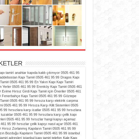
İKETLER
kapı tamiri
anahtar kapıda kaldı çıkmıyor 0505 461 95
addebostan Kapı Tamiri 0505 461 95 99
Dragos Kapı
Tamiri 0505 461 95 99
En Yakın Kapı Kapı Tamiri
n Yerler 0505 461 95 99
Erenköy Kapı Tamiri 0505 461
9
Evime Hırsız Girdi Kapı Tamiri için Öneriler 0505 461
9
Fenerbahçe Kapı Tamiri 0505 461 95 99
Göztepe
Tamiri 0505 461 95 99
hırsıza karşı elektrik carpma
mi 0505 461 95 99
Hırsıza Karşı Kilit Sistemleri 0505
95 99
hırsızlara karşı icatlar 0505 461 95 99
hırsızlara
 tuzaklar 0505 461 95 99
hırsızlara karşı çelik kapı
leri 0505 461 95 99
hırsızlar hangi kapıyı açamaz
 461 95 99
hırsızlar çelik kapıyı nasıl açar 0505 461
9
Hırsız Zorlanmış Kapıların Tamiri 0505 461 95 99
zın Bozduğu Kapıların Tamiri 0505 461 95 99
istanbul
tamiri adresleri
istanbul kapı tamiri telefon
Kale Kapı