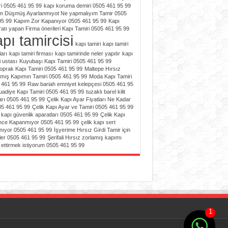
i 0505 461 95 99
kapı koruma demiri 0505 461 95 99
m Düşmüş Ayarlanmıyot Ne yapmalıyım Tamir 0505
95 99
Kapım Zor Kapanıyor 0505 461 95 99
Kapı
atı yapan Firma önerileri Kapı Tamiri 0505 461 95 99
pı tamircisi
kapı tamiri
kapı tamiri
ları
kapı tamiri firması
kapı tamirinde neler yapılır
kapı
i ustası
Kuyubaşı Kapı Tamiri 0505 461 95 99
toprak Kapı Tamiri 0505 461 95 99
Maltepe Hırsız
amış Kapımın Tamiri 0505 461 95 99
Moda Kapı Tamiri
 461 95 99
Raw bariah emniyet kelepçesi 0505 461 95
uadiye Kapı Tamiri 0505 461 95 99
tuzaklı barel kilit
ları 0505 461 95 99
Çelik Kapı Ayar Fiyatları Ne Kadar
05 461 95 99
Çelik Kapı Ayar ve Tamiri 0505 461 95 99
 kapı güvenlik aparatları 0505 461 95 99
Çelik Kapı
nce Kapanmıyor 0505 461 95 99
çelik kapı sert
nıyor 0505 461 95 99
İşyerime Hırsız Girdi Tamir için
ler 0505 461 95 99
Şerifali Hırsız zorlamış kapımı
 ettirmek istiyorum 0505 461 95 99
1