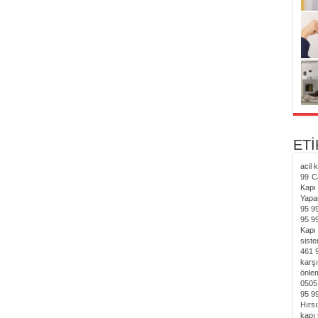
ET
acil 
99
C
Kapı 
Yapa
95 9
95 9
Kapı 
siste
461 
karşı
önlem
0505
95 9
Hırsı
kapı 