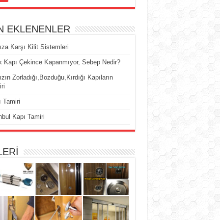
N EKLENENLER
ıza Karşı Kilit Sistemleri
k Kapı Çekince Kapanmıyor, Sebep Nedir?
ızın Zorladığı,Bozduğu,Kırdığı Kapıların
ri
 Tamiri
nbul Kapı Tamiri
LERİ