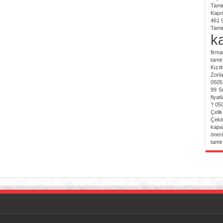
Tamir
Kapı
461 
Tamir
ka
firma
tamir
Kızıl
Zorl
0505
99
S
fiyat
? 05
Çelik
Çeki
kapa
öneri
tamir